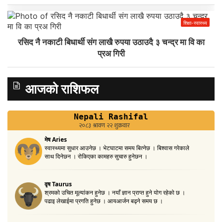
शिक्षा-स्वास्थ्य
रसिद नै नकाटी बिधार्थी संग लाखै रुपया उठाउदै ३ चन्द्र मा वि का
प्रअ गिरी
आजको राशिफल