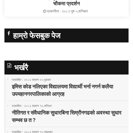
चौकमा प्रदर्शन
प्रकाशित : २०८२ पुष ५,शनिबार
हाम्रो फेसबुक पेज
भर्खरै
प्रकाशित : २०८३ श्रावण २०,बुधबार
इमिस कोड नलिएका विद्यालयमा विद्यार्थी भर्ना नगर्न कलैया
उपमहानगरपालिकाको आग्रह
प्रकाशित : २०८३ श्रावण १६,शनिबार
नीतिगत र संवैधानिक सुधारबिना सिम्रौनगढको अवस्था सुधार
सम्भव छ त ?
प्रकाशित : २०८३ श्रावण १५,शुक्रबार