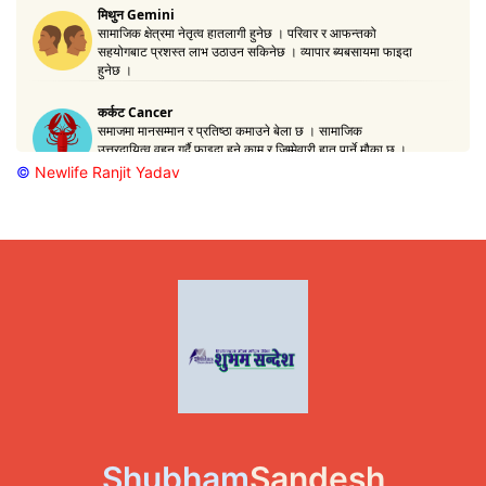
©
Newlife Ranjit Yadav
Shubham
Sandesh