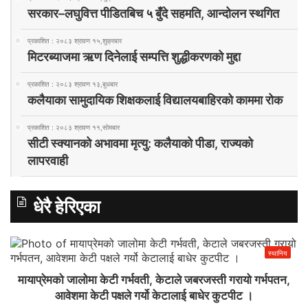
सरकार–लघुवित्त पीडितबिच ५ बुँदे सहमति, आन्दोलन स्थगित
प्रकाशित : २०८३ श्रावण १५,शुक्रबार
मिटरब्याजमा ऋण दिनेलाई सम्पत्ति शुद्धीकरणको मुद्दा
प्रकाशित : २०८३ श्रावण १३,बुधबार
कलैयाका सामुदायिक शिक्षकलाई विद्यालयबाहिरको काममा रोक
प्रकाशित : २०८३ श्रावण ११,सोमबार
सीटी स्क्यानको अभावमा मृत्यु: कलैयाको पीडा, राज्यको
लापरवाही
धेरै हेरिएका
स्थानिय
मायाप्रेमको जालोमा केटी गर्भवती, केटाले जबरजस्ती गरायो गर्भपतन,
आवेशमा केटी पक्षले गर्यो केटालाई बाधेर कुटपीट ।