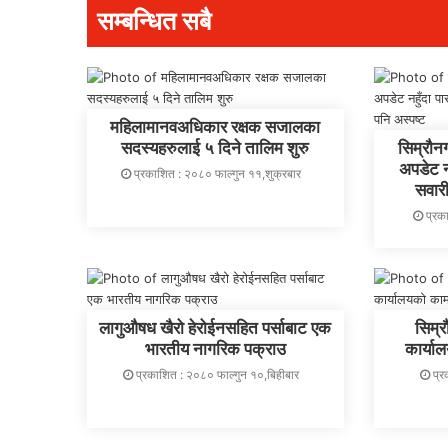
सम्बन्धित सबै
महिलामानवअधिकार रक्षक सजालका
सदस्यहरुलाई ५ दिने तालिम शुरु
सिम्रौ
अपडेट नह
प्रकाशित : २०८० फाल्गुन ११,शुक्रबार
सवारी
प्रक
लागुऔषध खैरो हेरोईनसहित पर्साबाट एक
सिम्
भारतीय नागरिक पक्राउ
कार्य
प्रकाशित : २०८० फाल्गुन १०,बिहीबार
प्र