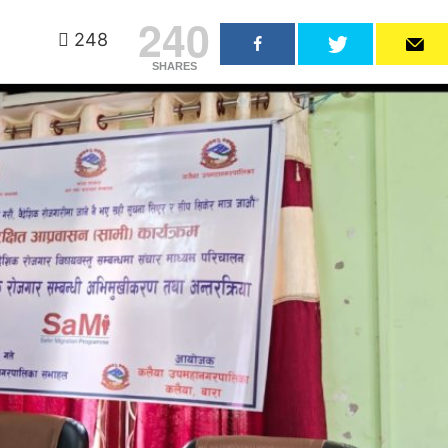
240
248
SHARES