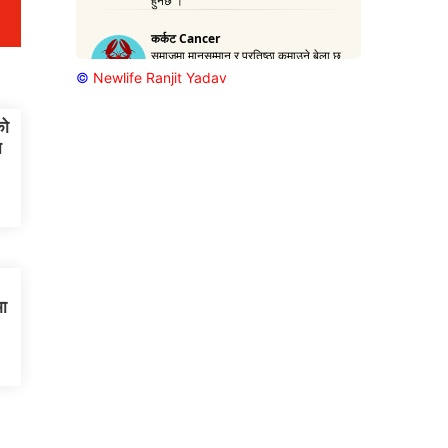
©
Newlife Ranjit Yadav
को
न
मा