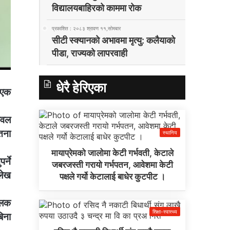
विद्यालयबाहिरको काममा रोक
प्रकाशित : २०८३ श्रावण ११,सोमबार
सीटी स्क्यानको अभावमा मृत्यु: कलैयाको
पीडा, राज्यको लापरवाही
धेरै हेरिएका
 एक
ेवल
तना
स्थानिय
मायाप्रेमको जालोमा केटी गर्भवती, केटाले
र्ने
जबरजस्ती गरायो गर्भपतन, आवेशमा केटी
्लेख
पक्षले गर्यो केटालाई बाधेर कुटपीट ।
ूलक
शिक्षा-स्वास्थ्य
बिना