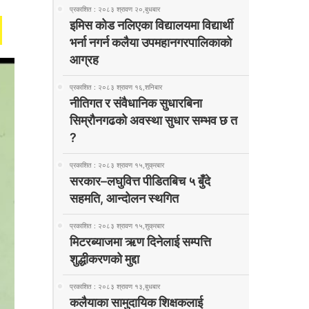
प्रकाशित : २०८३ श्रावण २०,बुधबार
इमिस कोड नलिएका विद्यालयमा विद्यार्थी
भर्ना नगर्न कलैया उपमहानगरपालिकाको
आग्रह
प्रकाशित : २०८३ श्रावण १६,शनिबार
नीतिगत र संवैधानिक सुधारबिना
सिम्रौनगढको अवस्था सुधार सम्भव छ त
?
प्रकाशित : २०८३ श्रावण १५,शुक्रबार
सरकार–लघुवित्त पीडितबिच ५ बुँदे
सहमति, आन्दोलन स्थगित
प्रकाशित : २०८३ श्रावण १५,शुक्रबार
मिटरब्याजमा ऋण दिनेलाई सम्पत्ति
शुद्धीकरणको मुद्दा
प्रकाशित : २०८३ श्रावण १३,बुधबार
कलैयाका सामुदायिक शिक्षकलाई