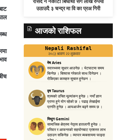
रसिद नै नकाटी बिधार्थी संग लाखै रुपया
उठाउदै ३ चन्द्र मा वि का प्रअ गिरी
बाट
पाल
आजको राशिफल
ब्ध
्रमा
भाव
बीच