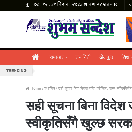
होमपेज
समाचार
राजनिती
खेलकुद
शिक्षा
TRENDING
Home
/
स्थानिय
/
सही सूचना बिना विदेश जाँदा ‘जोखिम’, श्रम स्वीकृतिसँग
सही सूचना बिना विदेश ज
स्वीकृतिसँगै खुल्छ सरक