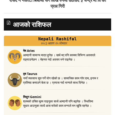
रसिद नै नकाटी बिधार्थी संग लाखै रुपया उठाउदै ३ चन्द्र मा वि का
प्रअ गिरी
आजको राशिफल