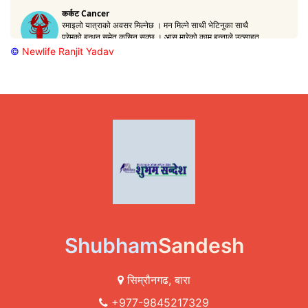
©
Newlife Ranjit Yadav
Shubham
Sandesh
सिम्रौनगढ, बारा
+977-9845217329