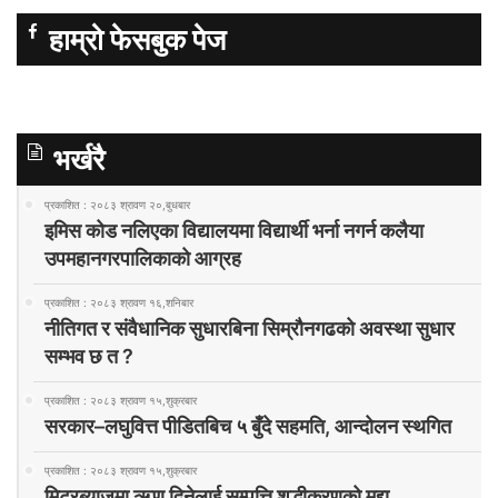
हाम्रो फेसबुक पेज
भर्खरै
प्रकाशित : २०८३ श्रावण २०,बुधबार
इमिस कोड नलिएका विद्यालयमा विद्यार्थी भर्ना नगर्न कलैया
उपमहानगरपालिकाको आग्रह
प्रकाशित : २०८३ श्रावण १६,शनिबार
नीतिगत र संवैधानिक सुधारबिना सिम्रौनगढको अवस्था सुधार
सम्भव छ त ?
प्रकाशित : २०८३ श्रावण १५,शुक्रबार
सरकार–लघुवित्त पीडितबिच ५ बुँदे सहमति, आन्दोलन स्थगित
प्रकाशित : २०८३ श्रावण १५,शुक्रबार
मिटरब्याजमा ऋण दिनेलाई सम्पत्ति शुद्धीकरणको मुद्दा