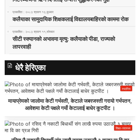
प्रकाशित : २०८३ श्रावण १३,बुधबार
कलैयाका सामुदायिक शिक्षकलाई विद्यालयबाहिरको काममा रोक
प्रकाशित : २०८३ श्रावण ११,सोमबार
सीटी स्क्यानको अभावमा मृत्यु: कलैयाको पीडा, राज्यको
लापरवाही
धेरै हेरिएका
स्थानिय
मायाप्रेमको जालोमा केटी गर्भवती, केटाले जबरजस्ती गरायो गर्भपतन,
आवेशमा केटी पक्षले गर्यो केटालाई बाधेर कुटपीट ।
शिक्षा-स्वास्थ्य