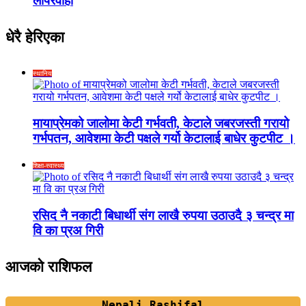
लापरवाही
धेरै हेरिएका
स्थानिय
मायाप्रेमको जालोमा केटी गर्भवती, केटाले जबरजस्ती गरायो
गर्भपतन, आवेशमा केटी पक्षले गर्यो केटालाई बाधेर कुटपीट ।
शिक्षा-स्वास्थ्य
रसिद नै नकाटी बिधार्थी संग लाखै रुपया उठाउदै ३ चन्द्र मा
वि का प्रअ गिरी
आजको राशिफल