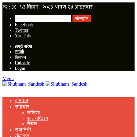
खोज्नुहोस
Facebook
Twitter
YouTube
हाम्रो बारेमा
सम्पर्क
बिज्ञापन
Unicode
Login
Menu
होमपेज
समाचार
राष्ट्रिय
अन्तराष्ट्रिय
राेचक
राजनिती
खेलकुद