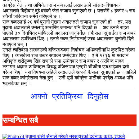
कांग्रेस नेता तथा अभिनेता राज बब्बरलाई लखनउको सांसद–विधायक
अदालतले बिहीबार दुई वर्षको जेल सजाय सुनाएको छ । यससँगै ८ हजार ५ सय
रुपैयाँ जरिवाना समेत गरिएको छ ।
राज बब्बरलाई २६ वर्ष पुरानो मुद्दामा अदालतले सजाय सुनाएको हो । तर, यस
मुद्दामा अदालतले उनलाई अन्तरिम जमानत पनि दिएको छ । अब उनले राहत
पाएको ३० दिनभित्र माथिल्लो अदालत जानुपर्नेछ । फैसला सुनाउँदा राज बब्बर
अदालतमा उपस्थित थिए । उनले उक्त निर्णयलाई उच्च अदालतमा चुनौती दिने
बताएका छन् ।
उनले त्यतिबेला लखनउको वजिरगञ्जमा निर्वाचन अधिकारीमाथि कुटपिट गरेका
थिए । त्यसबेला राज बब्बर सपाका उम्मेदवार थिए । २ मे १९९६ मा मतदान
अधिकृत श्रीकृष्ण सिंह राणाले सपा उम्मेदवार राज बब्बर र अरविन्द यादव
लगायत अज्ञात व्यक्तिहरू विरुद्ध वजिरगञ्ज प्रहरी चौकीमा एफआईआर दर्ता
गरेका थिए। यस विषयमा अहिले अदालतले आफ्नो फैसला सुनाएको छ । अहिले
राज बब्बर कांग्रेसका नेता हुन् । उनी यूपी कांग्रेस पार्टीको प्रदेश अध्यक्ष पनि
भइसकेका छन् ।
आफ्नो प्रतिक्रिया दिनुहोस
सम्बन्धित सबै