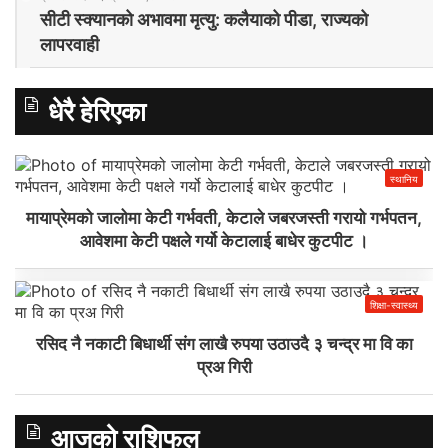
सीटी स्क्यानको अभावमा मृत्यु: कलैयाको पीडा, राज्यको
लापरवाही
धेरै हेरिएका
स्थानिय
मायाप्रेमको जालोमा केटी गर्भवती, केटाले जबरजस्ती गरायो गर्भपतन,
आवेशमा केटी पक्षले गर्यो केटालाई बाधेर कुटपीट ।
शिक्षा-स्वास्थ्य
रसिद नै नकाटी बिधार्थी संग लाखै रुपया उठाउदै ३ चन्द्र मा वि का
प्रअ गिरी
आजको राशिफल