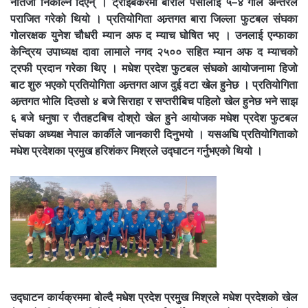
नतिजा निकाल्न दिएन् । ट्राईबेकरमा बाराले पर्सालाई ५–४ गोल अन्तरले
पराजित गरेको थियो । प्रतियोगिता अन्र्तगत बारा जिल्ला फुटबल संघका
गोलरक्षक युनेश चौधरी म्यान अफ द म्याच घोषित भए । उनलाई एन्फाका
केन्द्रिय उपाध्यक्ष दावा लामाले नगद २५०० सहित म्यान अफ द म्याचको
ट्रफी प्रदान गरेका थिए । मधेश प्रदेश फुटबल संघको आयोजनामा हिजो
बाट शुरु भएको प्रतियोगिता अन्र्तगत आज दुई वटा खेल हुनेछ । प्रतियोगिता
अन्र्तगत भोलि दिउसो ४ बजे सिराहा र सप्तरीबिच पहिलो खेल हुनेछ भने साझ
६ बजे धनुषा र रौतहटबिच दोश्रो खेल हुने आयोजक मधेश प्रदेश फुटबल
संघका अध्यक्ष नेपाल कार्कीले जानकारी दिनुभयो । यसअघि प्रतियोगिताको
मधेश प्रदेशका प्रमुख हरिशंकर मिश्रले उद्घाटन गर्नुभएको थियो ।
उद्घाटन कार्यक्रममा बोल्दै मधेश प्रदेश प्रमुख मिश्रले मधेश प्रदेशको खेल