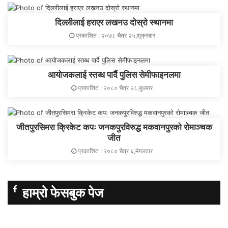
दिल्लीलाई हराएर लखनउ दोस्रो स्थानमा
प्रकाशित : २०७८ चैत्र २५,शुक्रबार
आयोजकलाई स्तब्ध पार्दै पुलिस सेमीफाइनलमा
प्रकाशित : २०८० चैत्र २८,बुधबार
जीतपुरसिमरा क्रिकेट कपः जनकपुरविरुद्ध मकवानपुरको रोमाञ्चक
जीत
प्रकाशित : २०८० चैत्र ६,मंगलवार
हाम्रो फेसबुक पेज