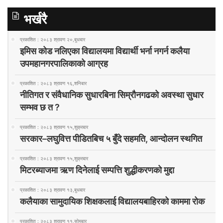
भर्खरै
प्रकाशित : २०८३ श्रावण २०,बुधबार
इमिस कोड नलिएका विद्यालयमा विद्यार्थी भर्ना नगर्न कलैया
उपमहानगरपालिकाको आग्रह
प्रकाशित : २०८३ श्रावण १६,शनिबार
नीतिगत र संवैधानिक सुधारबिना सिम्रौनगढको अवस्था सुधार
सम्भव छ त ?
प्रकाशित : २०८३ श्रावण १५,शुक्रबार
सरकार–लघुवित्त पीडितबिच ५ बुँदे सहमति, आन्दोलन स्थगित
प्रकाशित : २०८३ श्रावण १५,शुक्रबार
मिटरब्याजमा ऋण दिनेलाई सम्पत्ति शुद्धीकरणको मुद्दा
प्रकाशित : २०८३ श्रावण १३,बुधबार
कलैयाका सामुदायिक शिक्षकलाई विद्यालयबाहिरको काममा रोक
प्रकाशित : २०८३ श्रावण ११,सोमबार