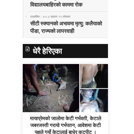
विद्यालयबाहिरको काममा रोक
प्रकाशित : २०८३ श्रावण ११,सोमबार
सीटी स्क्यानको अभावमा मृत्यु: कलैयाको
पीडा, राज्यको लापरवाही
धेरै हेरिएका
मायाप्रेमको जालोमा केटी गर्भवती, केटाले
जबरजस्ती गरायो गर्भपतन, आवेशमा केटी
पक्षले गर्यो केटालाई बाधेर कुटपीट ।