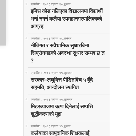
प्रकाशित : २०८३ श्रावण २०,बुधबार
इमिस कोड नलिएका विद्यालयमा विद्यार्थी
भर्ना नगर्न कलैया उपमहानगरपालिकाको
आग्रह
प्रकाशित : २०८३ श्रावण १६,शनिबार
नीतिगत र संवैधानिक सुधारबिना
सिम्रौनगढको अवस्था सुधार सम्भव छ त
?
प्रकाशित : २०८३ श्रावण १५,शुक्रबार
सरकार–लघुवित्त पीडितबिच ५ बुँदे
सहमति, आन्दोलन स्थगित
प्रकाशित : २०८३ श्रावण १५,शुक्रबार
मिटरब्याजमा ऋण दिनेलाई सम्पत्ति
शुद्धीकरणको मुद्दा
प्रकाशित : २०८३ श्रावण १३,बुधबार
कलैयाका सामुदायिक शिक्षकलाई