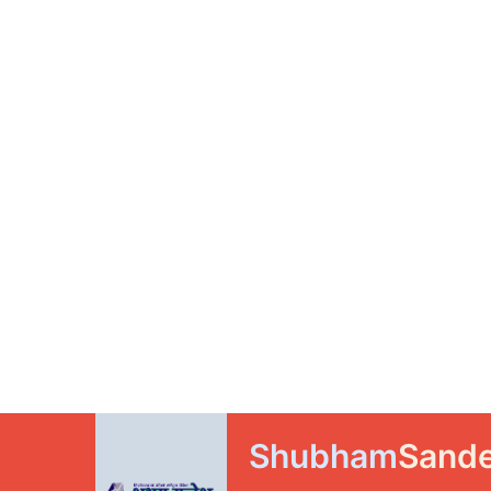
Shubham
Sand