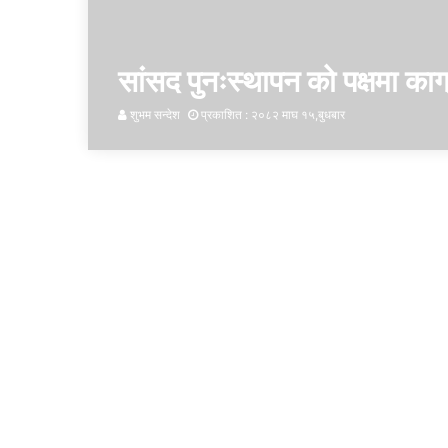
सांसद पुनःस्थापन को पक्षमा काग्
शुभम सन्देश
प्रकाशित : २०८२ माघ १५,बुधबार